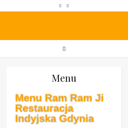
Menu
Menu Ram Ram Ji
Restauracja
Indyjska Gdynia